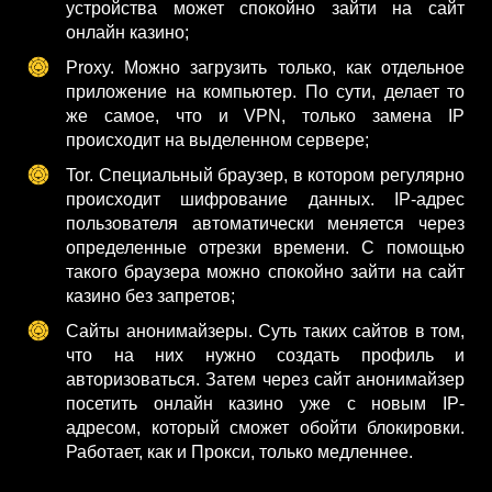
устройства может спокойно зайти на сайт
онлайн казино;
Proxy. Можно загрузить только, как отдельное
приложение на компьютер. По сути, делает то
же самое, что и VPN, только замена IP
происходит на выделенном сервере;
Tor. Специальный браузер, в котором регулярно
происходит шифрование данных. IP-адрес
пользователя автоматически меняется через
определенные отрезки времени. С помощью
такого браузера можно спокойно зайти на сайт
казино без запретов;
Сайты анонимайзеры. Суть таких сайтов в том,
что на них нужно создать профиль и
авторизоваться. Затем через сайт анонимайзер
посетить онлайн казино уже с новым IP-
адресом, который сможет обойти блокировки.
Работает, как и Прокси, только медленнее.