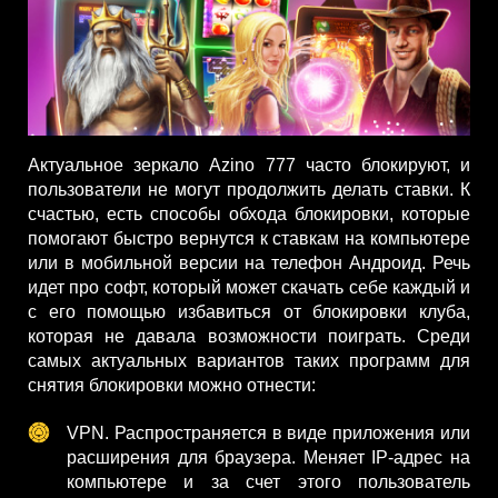
Актуальное зеркало Azino 777 часто блокируют, и
пользователи не могут продолжить делать ставки. К
счастью, есть способы обхода блокировки, которые
помогают быстро вернутся к ставкам на компьютере
или в мобильной версии на телефон Андроид. Речь
идет про софт, который может скачать себе каждый и
с его помощью избавиться от блокировки клуба,
которая не давала возможности поиграть. Среди
самых актуальных вариантов таких программ для
снятия блокировки можно отнести:
VPN. Распространяется в виде приложения или
расширения для браузера. Меняет IP-адрес на
компьютере и за счет этого пользователь