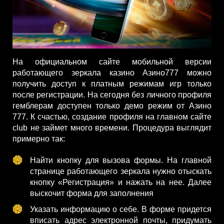
На официальном сайте мобильной версии
работающего зеркала казино Азино777 можно
получить доступ к платным режимам игр только
после регистрации. На сегодня без личного профиля
гемблерам доступен только демо режим от Азино
777. К счастью, создание профиля на главном сайте
club не займет много времени. Процедура выглядит
примерно так:
Найти кнопку для вызова формы. На главной
странице работающего зеркала нужно отыскать
кнопку «Регистрация» и нажать на нее. Далее
выскочит форма для заполнения
Указать информацию о себе. В форме придется
вписать адрес электронной почты, придумать