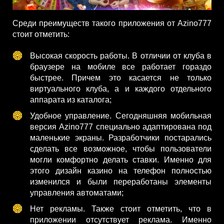
Среди преимуществ такого приложения от Azino777
стоит отметить:
Высокая скорость работы. В отличии от клуба в
браузере на мобиле все работает гораздо
быстрее. Причем это касается не только
виртуального клуба, а и каждого отдельного
аппарата из каталога;
Удобное управление. Сегодняшняя мобильная
версия Azino777 специально адаптирована под
маленькие экраны. Разработчики постарались
сделать все возможное, чтобы пользователи
могли комфортно делать ставки. Именно для
этого дизайн казино на телефон полностью
изменился и были переработаны элементы
управления автоматами;
Нет рекламы. Также стоит отметить, что в
приложении отсутствует реклама. Именно