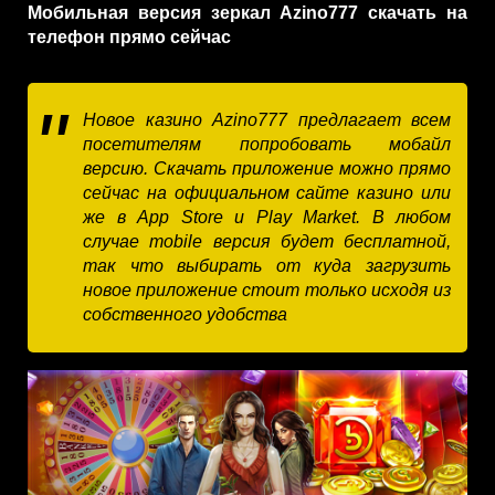
Мобильная версия зеркал Azino777 скачать на
телефон прямо сейчас
Новое казино Azino777 предлагает всем
посетителям попробовать мобайл
версию. Скачать приложение можно прямо
сейчас на официальном сайте казино или
же в App Store и Play Market. В любом
случае mobile версия будет бесплатной,
так что выбирать от куда загрузить
новое приложение стоит только исходя из
собственного удобства