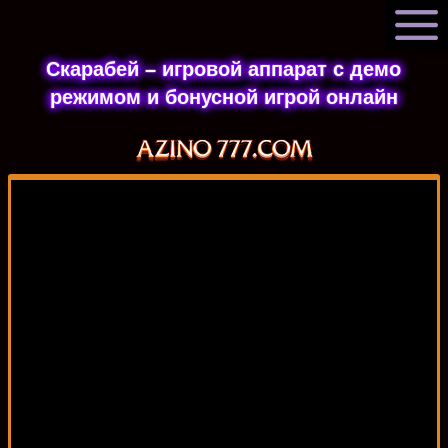
Скарабей – игровой аппарат с демо
режимом и бонусной игрой онлайн