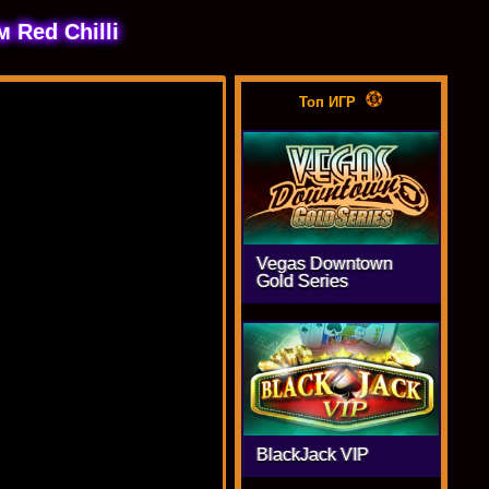
 Red Chilli
Топ ИГР
Vegas Downtown
Gold Series
BlackJack VIP